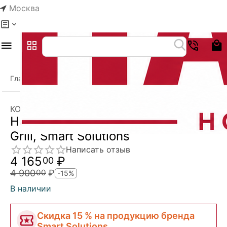
Москва
Меню
Главная
Каталог
Кухонная утварь
Аксессуары для грил
/
/
/
КОД:
SS0000272
Поделиться
Скидка
15%
Набор для гриля и барбекю Smart
Grill, Smart Solutions
Написать отзыв
4 165
₽
00
4 900
₽
00
-15%
В наличии
Скидка 15 % на продукцию бренда
Smart Solutions