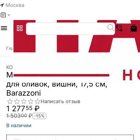
Москва
Главная
Каталог
Кухонная утварь
Кухонные принадлеж
/
/
/
КОД:
8640031600
Поделиться
Скидка
15%
My Utensil - Удалитель косточек
для оливок, вишни, 17,5 см,
Barazzoni
Написать отзыв
1 277
₽
55
1 503
₽
00
-15%
В наличии