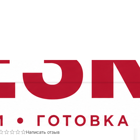
off Cuisine
Поделиться
КОД:
99002236
Написать отзыв