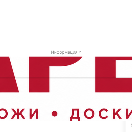
Информация
ские
Точилки механические Icel
Ножеточка ручная с 1-м слот
/
/
t, Icel