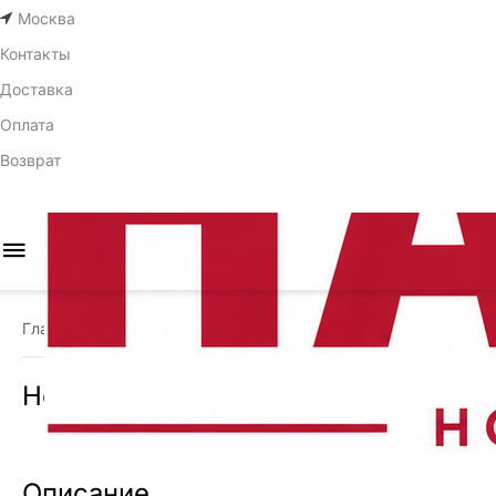
Москва
Контакты
Доставка
Оплата
Возврат
Главная
Каталог
Точилки для ножей
Точилки механиче
/
/
/
Ножеточка ручная с 1-м слотом Bobe
Скидка
20%
Описание