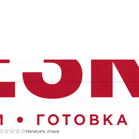
ом Bobet, Icel
Поделиться
КОД:
94300.65480000
Написать отзыв